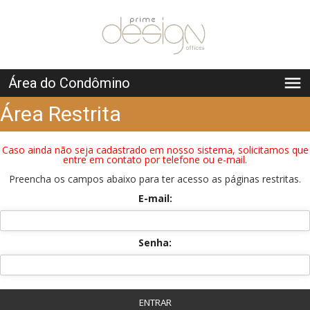
menu
Área do Condômino
Área Restrita
Caso ainda não seja cadastrado em nosso sistema, solicitamos que
entre em contato por telefone ou e-mail.
Preencha os campos abaixo para ter acesso as páginas restritas.
E-mail:
Senha: